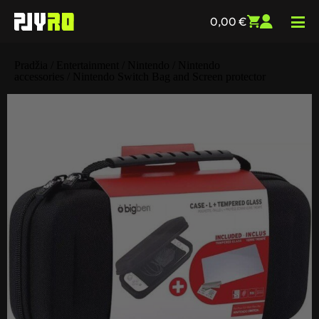
0,00
€
Pradžia
/
Entertainment
/
Nintendo
/
Nintendo
accessories
/ Nintendo Switch Bag and Screen protector