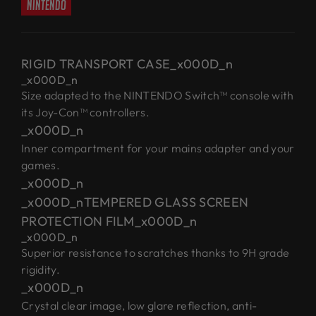
nintendo
RIGID TRANSPORT CASE_x000D_n
_x000D_n
Size adapted to the NINTENDO Switch™ console with
its Joy-Con™ controllers.
_x000D_n
Inner compartment for your mains adapter and your
games.
_x000D_n
_x000D_nTEMPERED GLASS SCREEN
PROTECTION FILM_x000D_n
_x000D_n
Superior resistance to scratches thanks to 9H grade
rigidity.
_x000D_n
Crystal clear image, low glare reflection, anti-