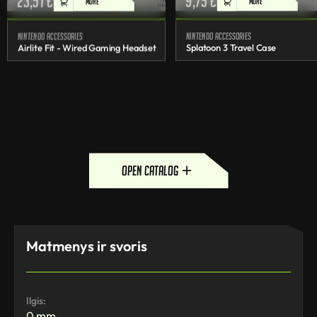
23,51
€
9,75
€
MORE
MORE
Nintendo accessories
Nintendo accessories
Airlite Fit - Wired Gaming Headset
Splatoon 3 Travel Case
open catalog
Matmenys ir svoris
Ilgis:
0 mm