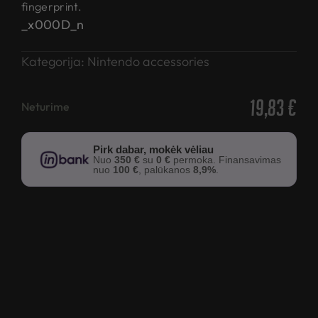
fingerprint.
_x000D_n
Kategorija:
Nintendo accessories
19,83
€
Neturime
Pirk dabar, mokėk vėliau
Nuo
350 €
su
0 €
permoka. Finansavimas
nuo
100 €
, palūkanos
8,9%
.