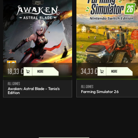
18,33
€
34,33
€
MORE
MORE
All games
All games
Awaken: Astral Blade - Tania's
Farming Simulator 26
Edition