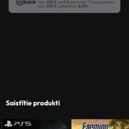
Nuo
350 €
su
0 €
permoka. Finansavimas
nuo
100 €
, palūkanos
8,9%
.
Saistītie produkti