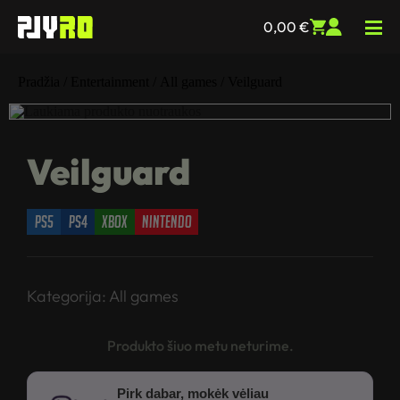
0,00
€
Pradžia
/
Entertainment
/
All games
/ Veilguard
Veilguard
ps5
ps4
xbox
nintendo
Kategorija:
All games
Produkto šiuo metu neturime.
Pirk dabar, mokėk vėliau