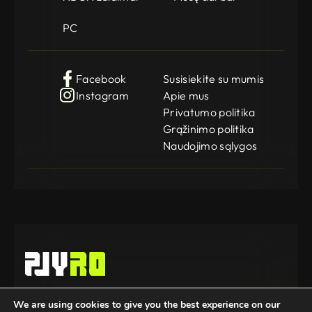
PC
Facebook
Susisiekite su mumis
Instagram
Apie mus
Privatumo politika
Grąžinimo politika
Naudojimo sąlygos
Gamedog OÜ
We are using cookies to give you the best experience on our
KMKR: EE102252769