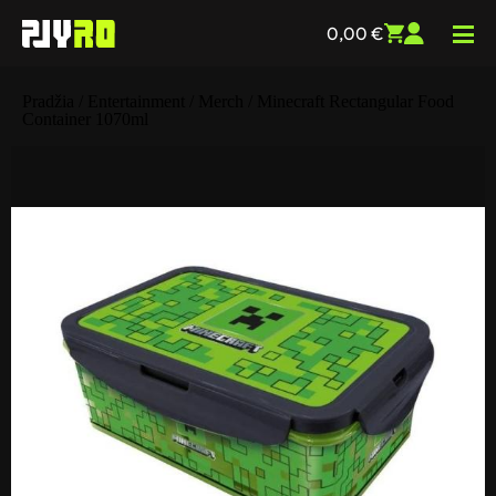
0,00
€
Pradžia
/
Entertainment
/
Merch
/ Minecraft Rectangular Food
Container 1070ml