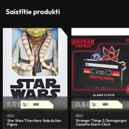
Saistītie produkti
11,72
€
21,16
€
MORE
MORE
Merch
Merch
Star Wars Titan Hero Yoda Action
Stranger Things 5 Demogorgon
Figure
Cassette Alarm Clock