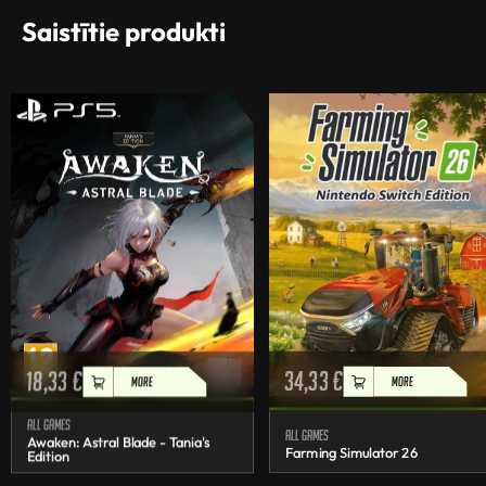
Saistītie produkti
18,33
€
34,33
€
MORE
MORE
All games
All games
Awaken: Astral Blade - Tania's
Farming Simulator 26
Edition