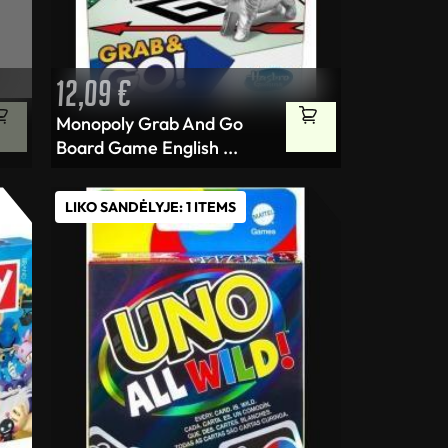
12,09
€
Monopoly Grab And Go
Board Game English ...
LIKO SANDĖLYJE: 1 ITEMS