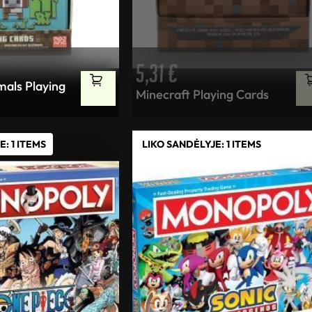
5,31
€
mals Playing
Minecraft Playing Cards
: 1 ITEMS
LIKO SANDĖLYJE: 1 ITEMS