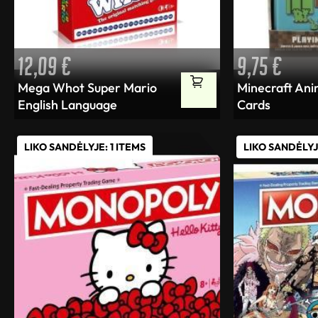
12,09
€
9,75
€
Mega Whot Super Mario
Minecraft Ani
English Language
Cards
LIKO SANDĖLYJE: 1 ITEMS
LIKO SANDĖLYJE