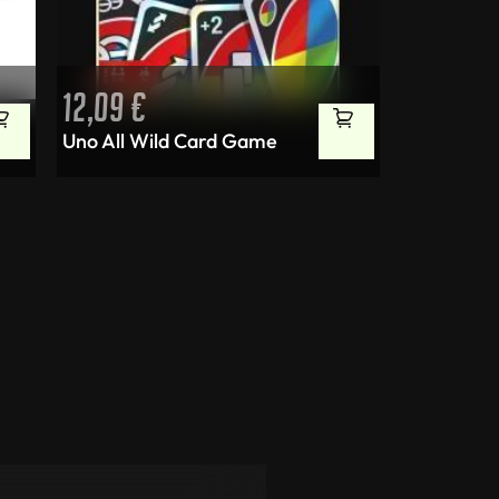
12,09
€
Uno All Wild Card Game