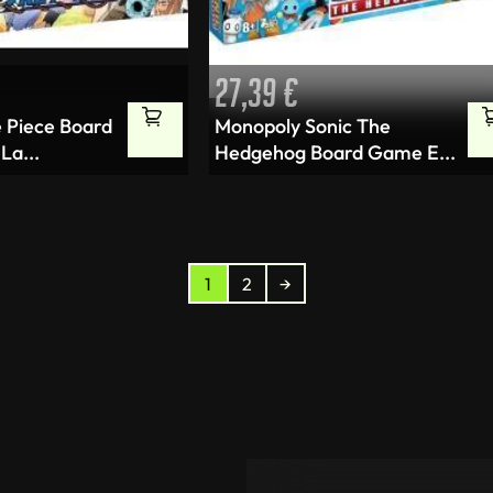
27,39
€
 Piece Board
Monopoly Sonic The
La...
Hedgehog Board Game E...
1
2
→