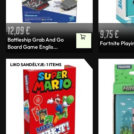
12,09
€
9,75
€
Battleship Grab And Go
Fortnite Playi
Board Game Englis...
LIKO SANDĖLYJE: 1 ITEMS