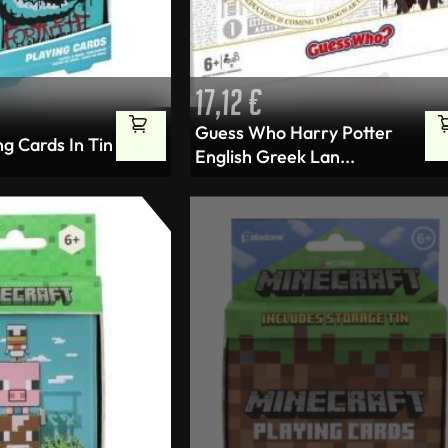
17,12
€
Guess Who Harry Potter
ng Cards In Tin
English Greek Lan...