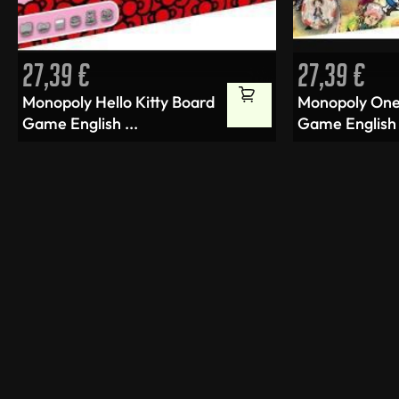
27,39
€
27,39
€
Monopoly Hello Kitty Board
Monopoly One
Game English ...
Game English 