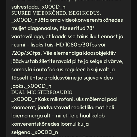
salvestada._x000D_n
SUURED VIDEOKÕNED. ISEGI KODUS.
_x000D_nJäta oma videokonverentskõnedes
muljet diagonaalse, fikseeritud 78°
vaateväljaga, et kaadrisse täiuslikult ennast ja
ruumi – lisaks täis-HD 1080p/30fps või
720p/30fps. Viie elemendiga klaasobjektiiv
jäädvustab žiletiteravaid pilte ja selgeid värve,
samas kui autofookus reguleerib sujuvalt ja
täpselt ühtse eraldusvõime ja sujuva video
jaoks._x000D_n
DUAL-MIC STEREOAUDIO
_x000D_nKaks mikrofoni, üks mõlemal pool
kaamerat, jäädvustavad realistlikumat heli
laiema nurga alt – nii et teie hääl kõlab
konverentskõnedes loomuliku ja
selgena._x000D_n