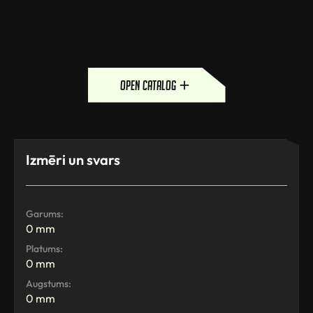
open catalog
Izmēri un svars
Garums:
0 mm
Platums:
0 mm
Augstums:
0 mm