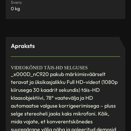
Svars:
0 kg
Apraksts
VIDEOKÕNED TÄIS-HD SELGUSES
_x000D_nC920 pakub märkimisväärselt
teravat ja üksikasjalikku Full HD-videot (1080p
kiirusega 30 kaadrit sekundis) täis-HD
klaasobjektiivi, 78° vaatevälja ja HD
automaatse valguse korrigeerimisega – pluss
selge stereoheli jaoks kaks mikrofoni. Kõik,
mida vajate, et konverentskõnedes
suurepärane välja näha ja poleeritud demosid