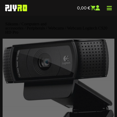
0,00
€
Sākums
/
Computers and
accessories
/
Peripherals
/
Webcams
/ Webcam Logitech C920
HD Pro