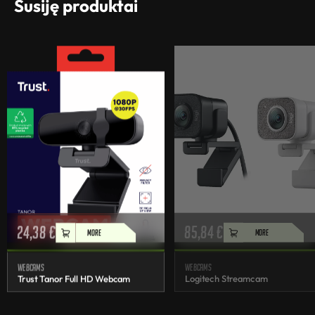
Susiję produktai
24,38
€
85,84
€
MORE
MORE
Webcams
Webcams
Trust Tanor Full HD Webcam
Logitech Streamcam