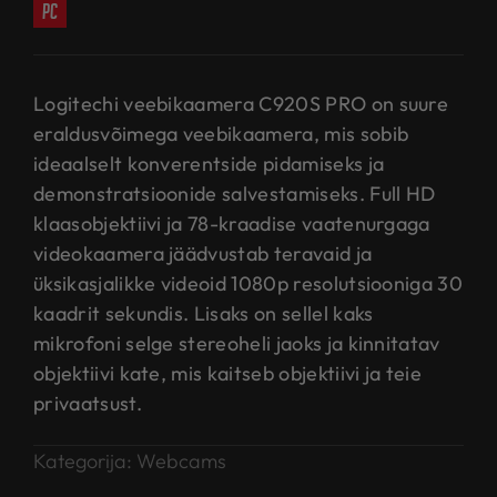
pc
Logitechi veebikaamera C920S PRO on suure
eraldusvõimega veebikaamera, mis sobib
ideaalselt konverentside pidamiseks ja
demonstratsioonide salvestamiseks. Full HD
klaasobjektiivi ja 78-kraadise vaatenurgaga
videokaamera jäädvustab teravaid ja
üksikasjalikke videoid 1080p resolutsiooniga 30
kaadrit sekundis. Lisaks on sellel kaks
mikrofoni selge stereoheli jaoks ja kinnitatav
objektiivi kate, mis kaitseb objektiivi ja teie
privaatsust.
Kategorija:
Webcams