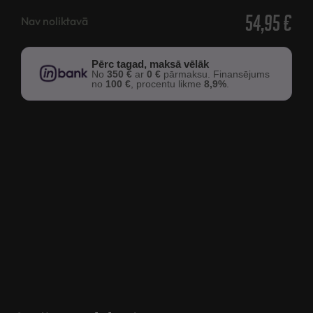
54,95
€
Nav noliktavā
Pērc tagad, maksā vēlāk
No
350 €
ar
0 €
pārmaksu. Finansējums
no
100 €
, procentu likme
8,9%
.