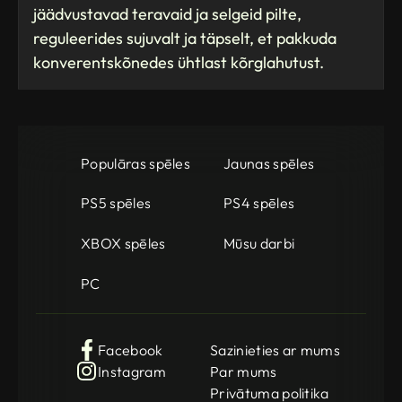
jäädvustavad teravaid ja selgeid pilte,
reguleerides sujuvalt ja täpselt, et pakkuda
konverentskõnedes ühtlast kõrglahutust.
Populāras spēles
Jaunas spēles
PS5 spēles
PS4 spēles
XBOX spēles
Mūsu darbi
PC
Facebook
Sazinieties ar mums
Instagram
Par mums
Privātuma politika