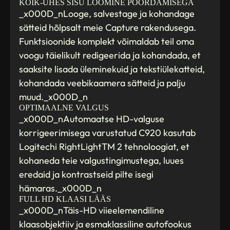
KÕIK-ÜHES SISU LOOMINE PÖÖRDAMISEGA
_x000D_nLooge, salvestage ja kohandage
sätteid hõlpsalt meie Capture rakendusega.
Funktsioonide komplekt võimaldab teil oma
voogu täielikult redigeerida ja kohandada, et
saaksite lisada üleminekuid ja tekstiülekatteid,
kohandada veebikaamera sätteid ja palju
muud._x000D_n
OPTIMAALNE VALGUS
_x000D_nAutomaatse HD-valguse
korrigeerimisega varustatud C920 kasutab
Logitechi RightLightTM 2 tehnoloogiat, et
kohaneda teie valgustingimustega, luues
eredaid ja kontrastseid pilte isegi
hämaras._x000D_n
FULL HD KLAASI LÄÄS
_x000D_nTäis-HD viieelemendiline
klaasobjektiiv ja esmaklassiline autofookus