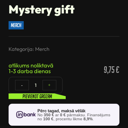
Mystery gift
merch
Kategorija:
Merch
atlikums noliktavā
9,75
€
1-3 darba dienas
1
-
+
Pievienot grozam
Pērc tagad, maksā vēlāk
No
350 €
ar
0 €
pārmaksu. Finansējums
no
100 €
, procentu likme
8,9%
.