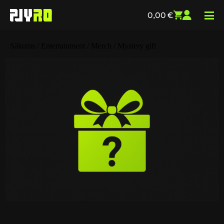
0,00
€
Sākums
/
Entertainment
/
Merch
/ Mystery gift