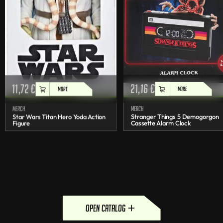
11,72
€
21,16
€
MORE
MORE
Merch
Merch
Star Wars Titan Hero Yoda Action
Stranger Things 5 Demogorgon
Figure
Cassette Alarm Clock
open catalog