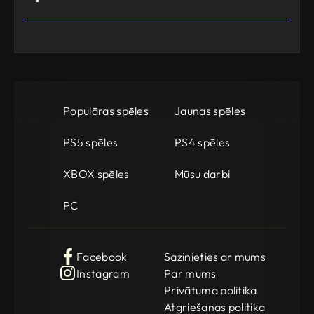
Populāras spēles
Jaunas spēles
PS5 spēles
PS4 spēles
XBOX spēles
Mūsu darbi
PC
Facebook
Sazinieties ar mums
Instagram
Par mums
Privātuma politika
Atgriešanas politika