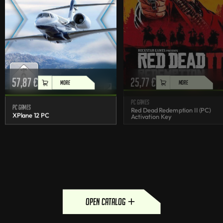
57,87
€
25,77
€
MORE
MORE
PC games
PC games
Red Dead Redemption II (PC)
XPlane 12 PC
Activation Key
open catalog