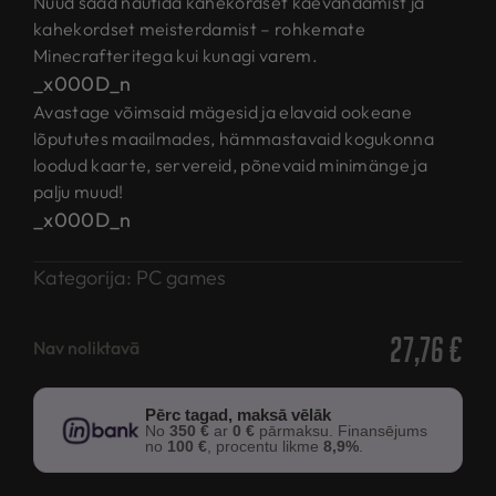
Nüüd saad nautida kahekordset kaevandamist ja
kahekordset meisterdamist – rohkemate
Minecrafteritega kui kunagi varem.
_x000D_n
Avastage võimsaid mägesid ja elavaid ookeane
lõpututes maailmades, hämmastavaid kogukonna
loodud kaarte, servereid, põnevaid minimänge ja
palju muud!
_x000D_n
Kategorija:
PC games
27,76
€
Nav noliktavā
Pērc tagad, maksā vēlāk
No
350 €
ar
0 €
pārmaksu. Finansējums
no
100 €
, procentu likme
8,9%
.