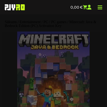
0,00
€
Sākums
/
Entertainment
/
PC
/
PC games
/ Minecraft: Java &
Bedrock Edition (PC) Activation Key