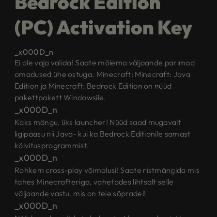
Bedrock Edition
(PC) Activation Key
_x000D_n
Ei ole vaja valida! Saate mõlema väljaande parimad
omadused ühe ostuga. Minecraft: Minecraft: Java
Edition ja Minecraft: Bedrock Edition on nüüd
pakettpakett Windowsile.
_x000D_n
Kaks mängu, üks launcher! Nüüd saad mugavalt
ligipääsu nii Java- kui ka Bedrock Editionile samast
käivitusprogrammist.
_x000D_n
Rohkem cross-play võimalusi! Saate ristmängida mis
tahes Minecrafteriga, vahetades lihtsalt selle
väljaande vastu, mis on teie sõpradel!
_x000D_n