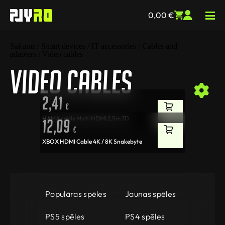
0,00
€
Sākums
/
Smart devices
/
IT accessories
/
Cables and
adapters
/ Video cables
Video cables
2,41
€
HAMA cable Multi HDMI 2,5m 3D
12,09
€
XBOX HDMI Cable 4K / 8K Snakebyte
Populāras spēles
Jaunas spēles
PS5 spēles
PS4 spēles