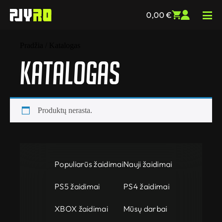
0,00
€
Pradžia
/ Katalogas
Katalogas
Produktų nerasta.
Populiarūs žaidimai
Nauji žaidimai
PS5 žaidimai
PS4 žaidimai
XBOX žaidimai
Mūsų darbai