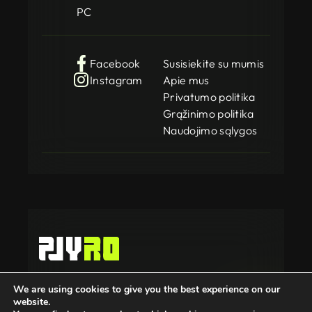
PC
Facebook
Susisiekite su mumis
Instagram
Apie mus
Privatumo politika
Grąžinimo politika
Naudojimo sąlygos
Gamedog OÜ
We are using cookies to give you the best experience on our
KMKR: EE102252769
website.
Registration Code: 14962369