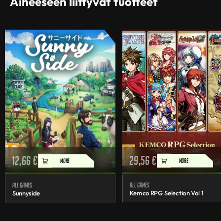
Aiheeseen liittyvät tuotteet
12,66
€
29,56
€
MORE
MORE
All games
All games
Sunnyside
Kemco RPG Selection Vol 1