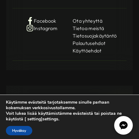
Facebook
Ota yhteyttä
Instagram
Tietoa meistä
Tietosuojakäytäntö
Palautusehdot
Käyttöehdot
Käytämme evästeitä tarjotaksemme sinulle parhaan
kokemuksen verkkosivustollamme.
Voit lukea lisää käyttämistämme evästeistä tai poistaa ne
käytöstä [ setting]settings.
Gamedog OÜ
KMKR: EE102252769
Registration Code: 14962369
Hyväksy
© 2025-2026 GameDog. All rights reserved.