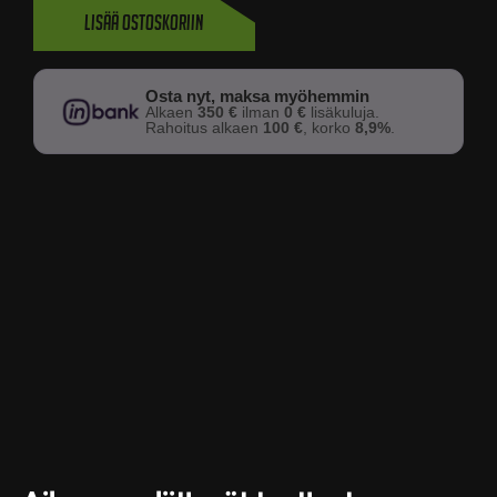
Lisää ostoskoriin
Osta nyt, maksa myöhemmin
Alkaen
350 €
ilman
0 €
lisäkuluja.
Rahoitus alkaen
100 €
, korko
8,9%
.