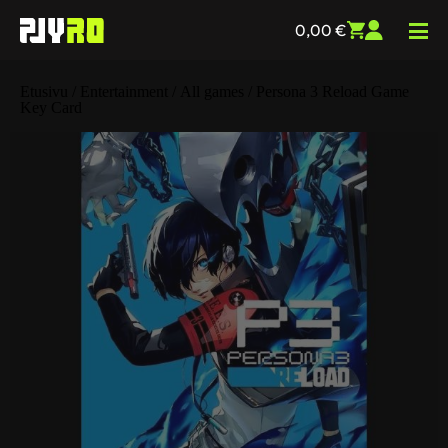
0,00
€
Etusivu
/
Entertainment
/
All games
/ Persona 3 Reload Game
Key Card