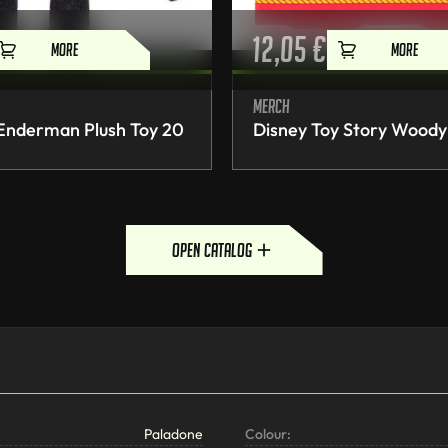
12,05
€
MORE
MORE
Merch
 Enderman Plush Toy 20
Disney Toy Story Woody
open catalog
Paladone
Colour: