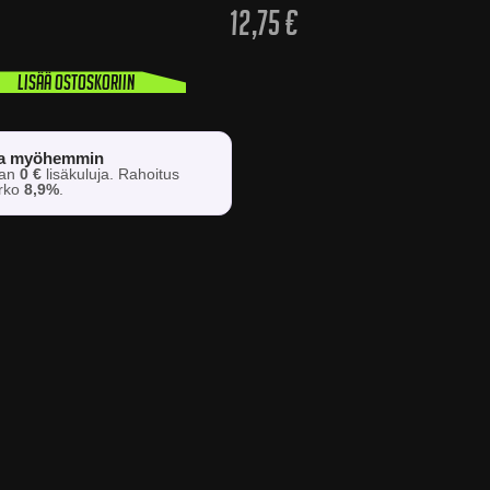
12,75
€
Lisää ostoskoriin
sa myöhemmin
man
0 €
lisäkuluja. Rahoitus
orko
8,9%
.