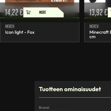
14,22
€
13,92
€
MORE
Merch
Merch
Icon light - Fox
Minecraft
cm
Tuotteen ominaisuudet
Brand: