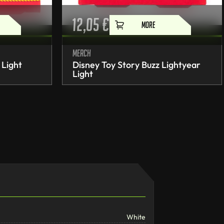
12,05
€
MORE
Merch
 Light
Disney Toy Story Buzz Lightyear
Light
White