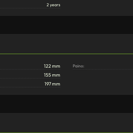
2 years
122 mm
Paino:
155 mm
197 mm