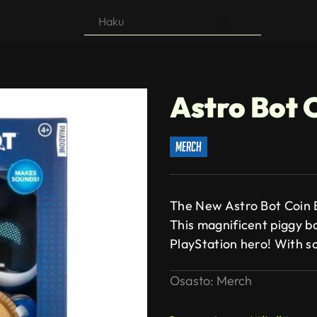
Products
search
Astro Bot 
merch
The New Astro Bot Coin 
This magnificent piggy b
PlayStation hero! With so
Osasto:
Merch