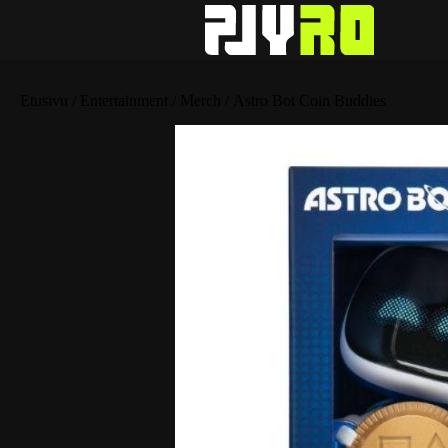
Etusivu
/
Entertainment
/
Merch
/ Astro Bot Coin Buddies