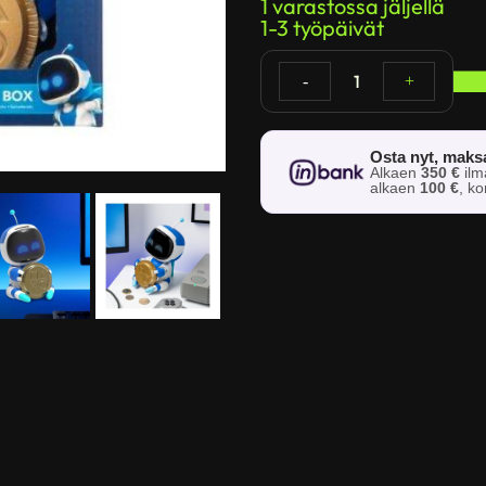
1 varastossa jäljellä
1-3 työpäivät
1
-
+
Osta nyt, mak
Alkaen
350 €
il
alkaen
100 €
, k