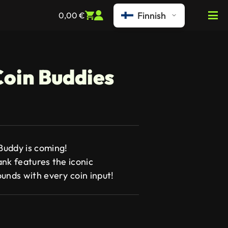
Finnish
0,00
€
Coin Buddies
Buddy is coming!
ank features the iconic
unds with every coin input!