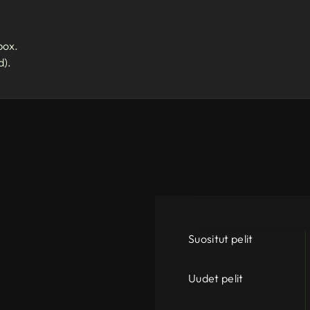
box.
d).
Suositut pelit
Uudet pelit