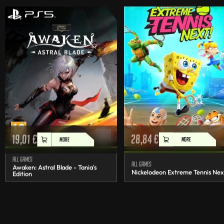
19,01
€
28,84
€
MORE
MORE
All games
All games
Awaken: Astral Blade - Tania's
Nickelodeon Extreme Tennis Nex
Edition