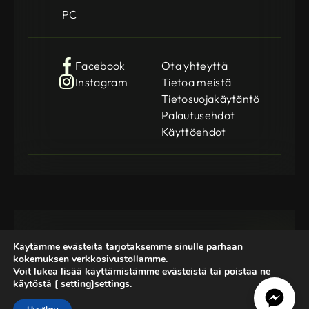
PC
Facebook
Ota yhteyttä
Instagram
Tietoa meistä
Tietosuojakäytäntö
Palautusehdot
Käyttöehdot
Käytämme evästeitä tarjotaksemme sinulle parhaan
kokemuksen verkkosivustollamme.
Voit lukea lisää käyttämistämme evästeistä tai poistaa ne
käytöstä [ setting]settings.
Gamedog OÜ
KMKR: EE102252769
Registration Code: 14962369