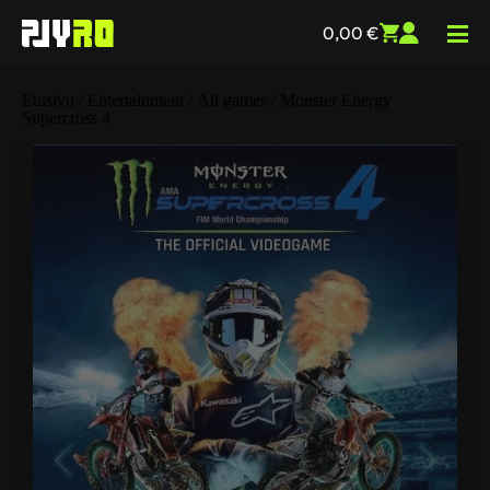
0,00
€
Etusivu
/
Entertainment
/
All games
/ Monster Energy
Supercross 4