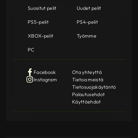
Suositut pelit
Uudet pelit
PS5-pelit
PS4-pelit
XBOX-pelit
Työmme
PC
Facebook
Ota yhteyttä
Instagram
Tietoa meistä
Tietosuojakäytäntö
Palautusehdot
Käyttöehdot