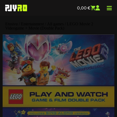
0,00
€
Etusivu
/
Entertainment
/
All games
/ LEGO Movie 2
Videogame + Movie (Double Pack)