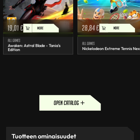
19,01
€
28,84
€
MORE
MORE
All games
All games
Awaken: Astral Blade - Tania's
Nickelodeon Extreme Tennis Nex
Edition
open catalog
Tuotteen ominaisuudet