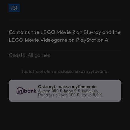
ps4
Contains the LEGO Movie 2 on Blu-ray and the
LEGO Movie Videogame on PlayStation 4
Osasto:
All games
Tuotetta ei ole varastossa eikä myytävänä.
Osta nyt, maksa myöhemmin
Alkaen
350 €
ilman
0 €
lisäkuluja.
Rahoitus alkaen
100 €
, korko
8,9%
.