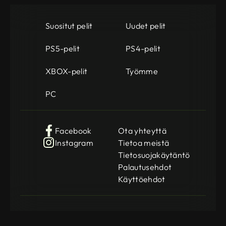
Suositut pelit
Uudet pelit
PS5-pelit
PS4-pelit
XBOX-pelit
Työmme
PC
Facebook
Ota yhteyttä
Instagram
Tietoa meistä
Tietosuojakäytäntö
Palautusehdot
Käyttöehdot