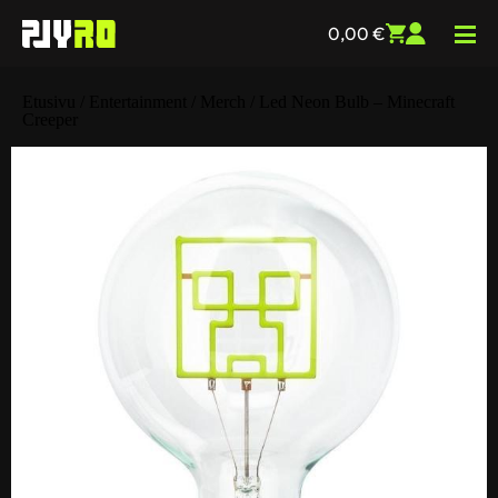
0,00
€
Etusivu
/
Entertainment
/
Merch
/ Led Neon Bulb – Minecraft
Creeper