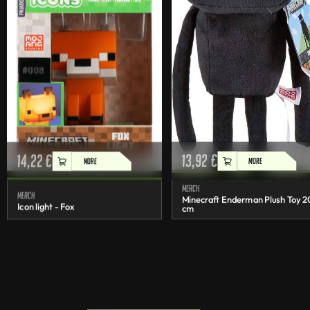
14,22
€
13,92
€
MORE
MORE
Merch
Merch
Minecraft Enderman Plush Toy 2
Icon light - Fox
cm