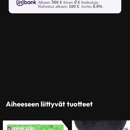
Alkaen
350 €
ilman
0 €
lisäkuluja.
Rahoitus alkaen
100 €
, korko
8,9%
.
Aiheeseen liittyvät tuotteet