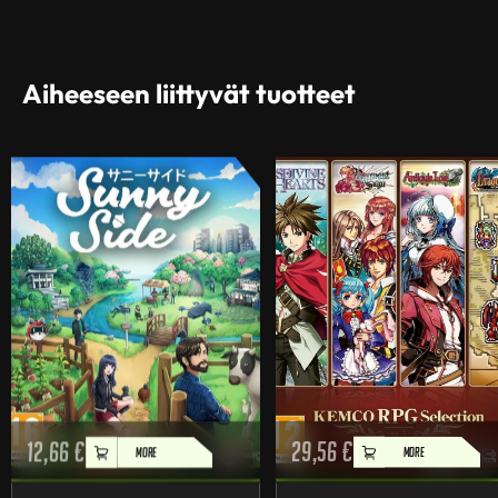
Aiheeseen liittyvät tuotteet
12,66
€
29,56
€
MORE
MORE