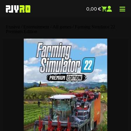
0,00
€
Etusivu
/
Entertainment
/
All games
/ Farming Simulator 22
Premium Edition