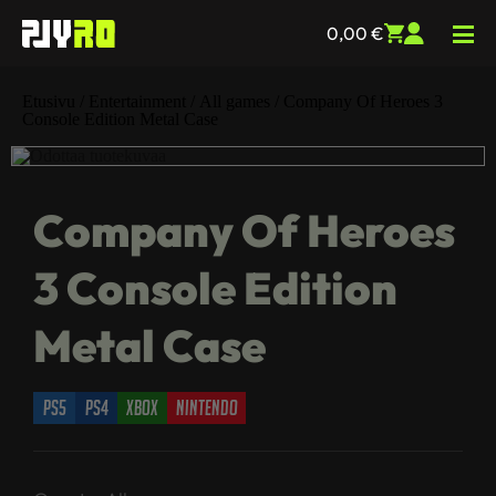
0,00
€
Etusivu
/
Entertainment
/
All games
/ Company Of Heroes 3
Console Edition Metal Case
Company Of Heroes
3 Console Edition
Metal Case
ps5
ps4
xbox
nintendo