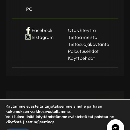
PC
Facebook
Ota yhteyttä
Instagram
Tietoa meistä
Tietosuojakäytäntö
Palautusehdot
Käyttöehdot
Käytämme evästeitä tarjotaksemme sinulle parhaan
kokemuksen verkkosivustollamme.
Voit lukea lisää käyttämistämme evästeistä tai poistaa ne
käytöstä [ setting]settings.
Gamedog OÜ
KMKR: EE102252769