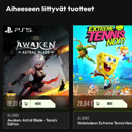
Aiheeseen liittyvät tuotteet
19,01
€
28,84
€
MORE
MORE
All games
All games
Awaken: Astral Blade - Tania's
Nickelodeon Extreme Tennis Nex
Edition