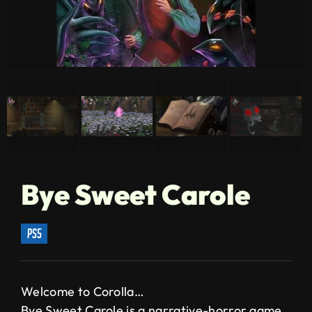
Bye Sweet Carole
ps5
Welcome to Corolla…
Bye Sweet Carole is a narrative-horror game