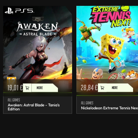
19,01
€
28,84
€
MORE
MORE
All games
All games
Awaken: Astral Blade - Tania's
Nickelodeon Extreme Tennis Nex
Edition