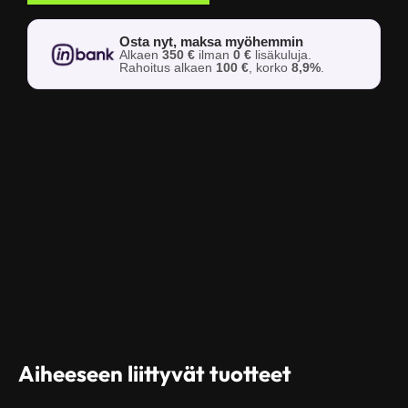
Osta nyt, maksa myöhemmin
Alkaen
350 €
ilman
0 €
lisäkuluja.
Rahoitus alkaen
100 €
, korko
8,9%
.
Aiheeseen liittyvät tuotteet