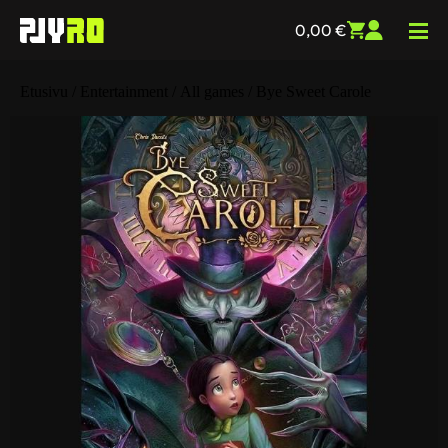
0,00
€
Etusivu
/
Entertainment
/
All games
/ Bye Sweet Carole