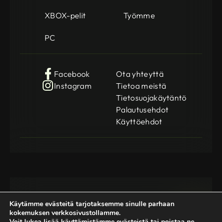
XBOX-pelit
Työmme
PC
Facebook
Ota yhteyttä
Instagram
Tietoa meistä
Tietosuojakäytäntö
Palautusehdot
Käyttöehdot
Käytämme evästeitä tarjotaksemme sinulle parhaan
kokemuksen verkkosivustollamme.
Voit lukea lisää käyttämistämme evästeistä tai poistaa ne