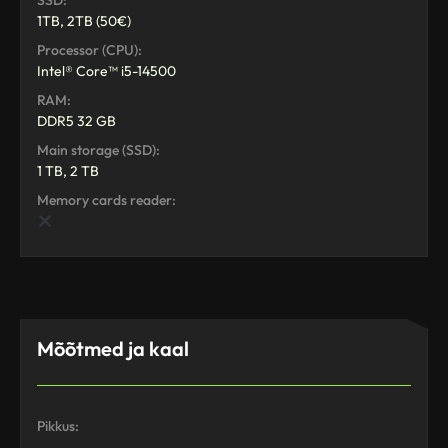
SSD:
1TB, 2TB (50€)
Processor (CPU):
Intel® Core™ i5-14500
RAM:
DDR5 32 GB
Main storage (SSD):
1 TB, 2 TB
Memory cards reader:
Mõõtmed ja kaal
Pikkus:
-