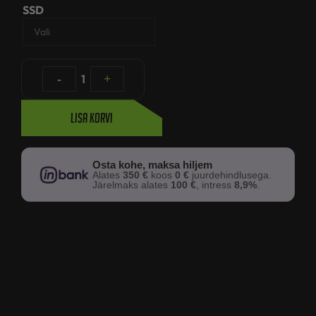
SSD
-
1
+
Lisa korvi
Osta kohe, maksa hiljem
Alates
350 €
koos
0 €
juurdehindlusega.
Järelmaks alates
100 €
, intress
8,9%
.