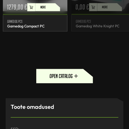
1279,00
€
0,00
€
MORE
MORE
Gamedog PCs
Gamedog PCs
Gamedog Compact PC
Gamedog White Knight PC
open catalog
Toote omadused