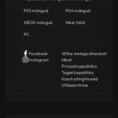
PS5 mängud
PS4 mängud
XBOX mängud
Meie tööd
PC
Facebook
Võtke meiega ühendust
Instagram
Meist
Privaatsuspoliitika
Tagastuspoliitika
Kasutustingimused
Utiliseerimine