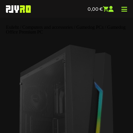
0,00
€
Esileht
/
Computers and accessories
/
Gamedog PCs
/ Gamedog
Office Premium PC